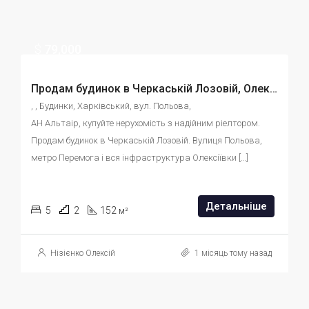
$
79,000
Продам будинок в Черкаській Лозовій, Олексіївка 10 хв., id:57694578937
, , Будинки, Харківський, вул. Польова, 
АН Альтаір, купуйте нерухомість з надійним ріелтором. 
Продам будинок в Черкаській Лозовій. Вулиця Польова, 
метро Перемога і вся інфраструктура Олексіївки […]
Детальніше
5
2
152
м²
Нізієнко Олексій
1 місяць тому назад