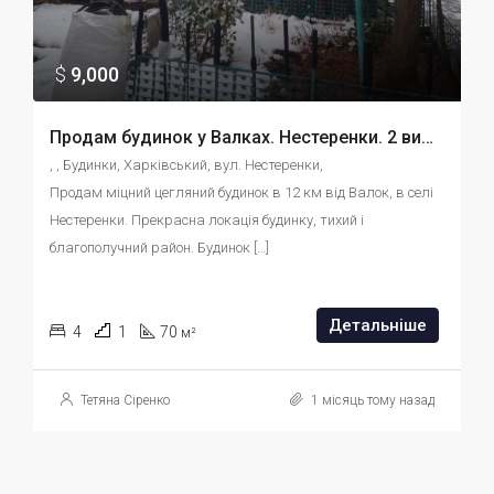
$
9,000
Продам будинок у Валках. Нестеренки. 2 види опалення. Ділянка 50 соток. id:5689389506
, , Будинки, Харківський, вул. Нестеренки, 
Продам міцний цегляний будинок в 12 км від Валок, в селі 
Нестеренки. Прекрасна локація будинку, тихий і 
благополучний район. Будинок […]
Детальніше
4
1
70
м²
Тетяна Сіренко
1 місяць тому назад