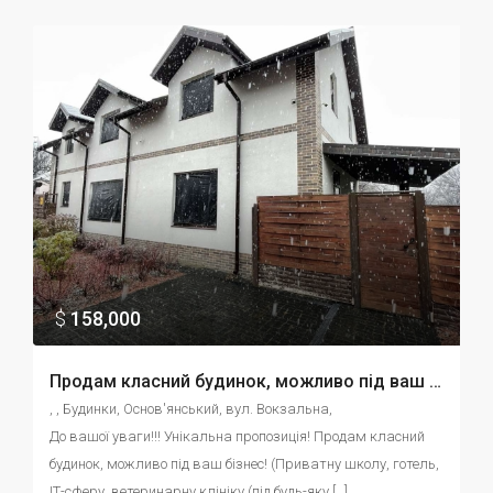
$
158,000
Продам класний будинок, можливо під ваш бізнес! (Приватну школу, готель, ІТ-сферу, ветеринарну клініку (під будь-яку сферу бізнесу)
, , Будинки, Основ'янський, вул. Вокзальна, 
До вашої уваги!!! Унікальна пропозиція! Продам класний 
будинок, можливо під ваш бізнес! (Приватну школу, готель, 
ІТ-сферу, ветеринарну клініку (під будь-яку […]