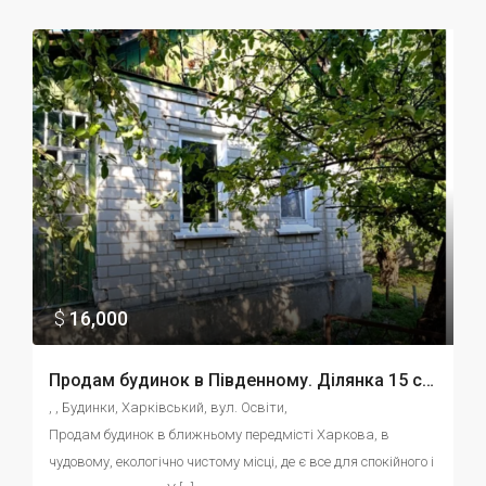
$
16,000
Продам будинок в Південному. Ділянка 15 соток. Тихий район. Відмінна ціна. id:4678964873
, , Будинки, Харківський, вул. Освіти, 
Продам будинок в ближньому передмісті Харкова, в 
чудовому, екологічно чистому місці, де є все для спокійного і 