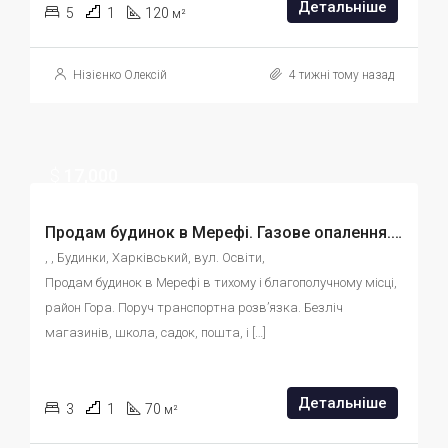
Детальніше
5
1
120
м²
Нізієнко Олексій
4 тижні тому назад
$
17,000
Продам будинок в Мерефі. Газове опалення. Ділянка 7 соток. Відмінна ціна. id:412687412366
, , Будинки, Харківський, вул. Освіти, 
Продам будинок в Мерефі в тихому і благополучному місці, 
район Гора. Поруч транспортна розв’язка. Безліч 
магазинів, школа, садок, пошта, і […]
Детальніше
3
1
70
м²