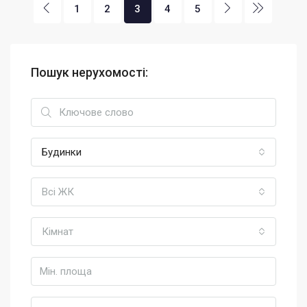
1
2
3
4
5
Пошук нерухомості:
Будинки
Всі ЖК
Кімнат