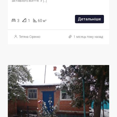
активного життя. У […]
Детальніше
3
1
60
м²
Тетяна Сіренко
1 місяць тому назад