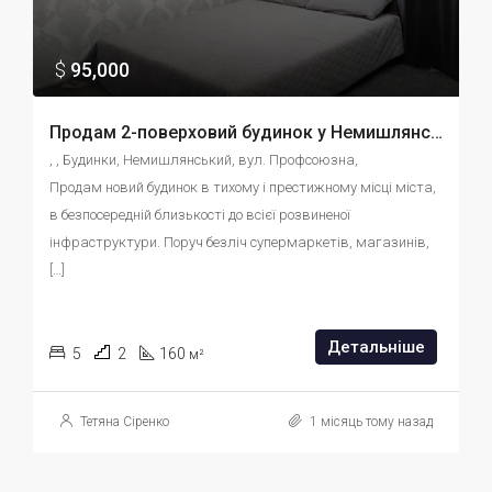
$
95,000
Продам 2-поверховий будинок у Немишлянському районі Ділянка 3 сотки, відмінна ціна id:6479486974
, , Будинки, Немишлянський, вул. Профсоюзна, 
Продам новий будинок в тихому і престижному місці міста, 
в безпосередній близькості до всієї розвиненої 
інфраструктури. Поруч безліч супермаркетів, магазинів, 
[…]
Детальніше
5
2
160
м²
Тетяна Сіренко
1 місяць тому назад