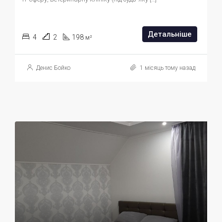
Детальніше
4
2
198
м²
Денис Бойко
1 місяць тому назад