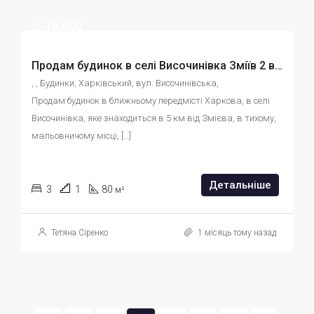
$
16,000
Продам будинок в селі Височинівка Зміїв 2 види опалення Ділянка 15 соток id:49567935689
, , Будинки, Харківський, вул. Височинівська, 
Продам будинок в ближньому передмісті Харкова, в селі 
Височинівка, яке знаходиться в 5 км від Змієва, в тихому, 
мальовничому місці, […]
Детальніше
3
1
80
м²
Тетяна Сіренко
1 місяць тому назад