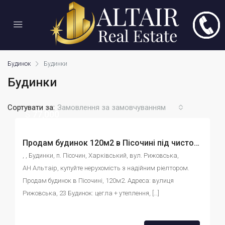
Будинок
Будинки
Будинки
Сортувати за:
Замовлення за замовчуванням
$
77,000
Продам будинок 120м2 в Пісочині під чистову обробку. 14 соток Газ id:42665651458
, , Будинки, п. Пісочин, Харківський, вул. Рижовська, 
АН Альтаір, купуйте нерухомість з надійним ріелтором. 
Продам будинок в Пісочині, 120м2. Адреса: вулиця 
Рижовська, 23 Будинок: цегла + утеплення, […]