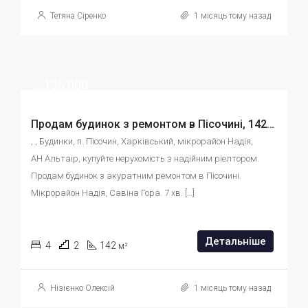
Тетяна Сіренко
1 місяць тому назад
$
135,000
Продам будинок з ремонтом в Пісочині, 142м2, 15 соток. id:569356793560
, , Будинки, п. Пісочин, Харківський, мікрорайон Надія, 
АН Альтаір, купуйте нерухомість з надійним ріелтором. 
Продам будинок з акуратним ремонтом в Пісочині. 
Мікрорайон Надія, Савіна Гора. 7 хв. […]
Детальніше
4
2
142
м²
Нізієнко Олексій
1 місяць тому назад