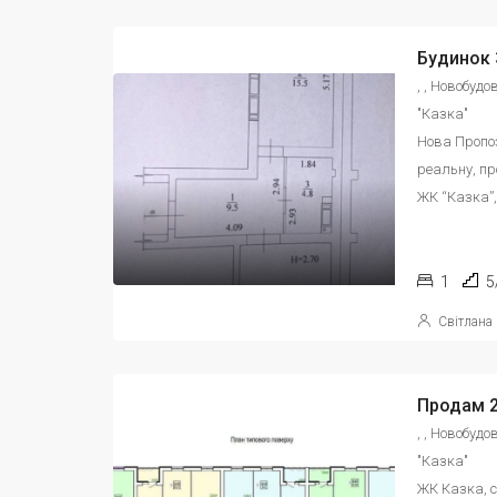
, , Новобуд
"Казка"
Нова Пропоз
реальну, пр
ЖК “Казка”, 
1
5
Світлана
, , Новобуд
"Казка"
ЖК Казка, с