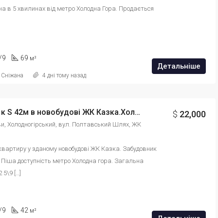
 в 5 хвилинах від метро Холодна Гора. Продається 
/9
69
м²
Детальніше
 Сніжана
4 дні тому назад
Продам 1к S 42м в новобудові ЖК Казка.Холодна Гора, поверх 5/9 id: 98028454679432
$
22,000
ови, Холодногірський, вул. Полтавський Шлях, ЖК 
вартиру у зданому новобудові ЖК Казка. Забудовник 
 Піша доступність метро Холодна гора. Загальна 
 5\9 […]
/9
42
м²