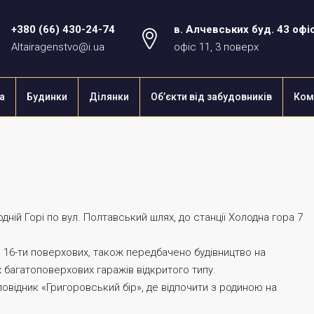
+380 (66) 430-24-74
в. Алчевських буд. 43 офі
Altairagenstvo@i.ua
офіс 11, 3 поверх
а
Будинки
Ділянки
Об’єкти від забудовників
Ком
ій Горі по вул. Полтавський шлях, до станції Холодна гора 7
а 16-ти поверхових, також передбачено будівництво на
 багатоповерхових гаражів відкритого типу.
овідник «Григоровський бір», де відпочити з родиною на