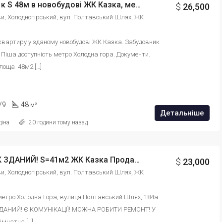
Продам 1к S 48м в новобудові ЖК Казка, метро Холодна Гора. id: 640894454613045
$
26,500
ови, Холодногірський, вул. Полтавський Шлях, ЖК 
вартиру у зданому новобудові ЖК Казка. Забудовник 
 Піша доступність метро Холодна гора. Документи. 
оща  48м2 […]
/9
48
м²
Детальніше
діна
20 години тому назад
БУДИНОК ЗДАНИЙ! S=41м2 ЖК Казка Продам 1 кімнатну квартиру з гарним плануванням! Холодна Гора id: 640848454697234
$
23,000
ови, Холодногірський, вул. Полтавський Шлях, ЖК 
метро Холодна Гора, вулиця Полтавський Шлях, 184а 
ДАНИЙ! Є КОМУНІКАЦІЇ! МОЖНА РОБИТИ РЕМОНТ! У 
імнатна […]