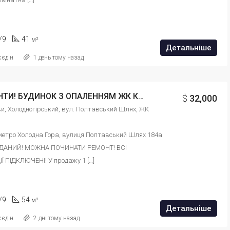
/9
41
м²
Детальніше
сєдін
1 день тому назад
ДОКУМЕНТИ! БУДИНОК З ОПАЛЕННЯМ ЖК Казка Продам 1 кімн квартиру 54м2 НЕ ТОРЕЦЬ! id: 6458454649134207
$
32,000
ови, Холодногірський, вул. Полтавський Шлях, ЖК 
метро Холодна Гора, вулиця Полтавський Шлях 184а 
ДАНИЙ! МОЖНА ПОЧИНАТИ РЕМОНТ! ВСІ 
Ї ПІДКЛЮЧЕНІ! У продажу 1 […]
/9
54
м²
Детальніше
сєдін
2 дні тому назад