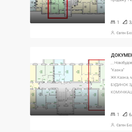
1
3
Євген Бє
, , Новобуд
"Казка"
ЖК Казка, 
БУДИНОК З
КОМУНІКАЦІ
1
6
Євген Бє