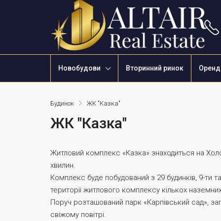
Новобудови
Вторинний ринок
Оренд
Будинок
ЖК "Казка"
ЖК "Казка"
Житловий комплекс «Казка» знаходиться на Холодн
хвилин.
Комплекс буде побудований з 29 будинків, 9-ти т
території житлового комплексу кількох наземних
Поруч розташований парк «Карпівський сад», зап
свіжому повітрі.