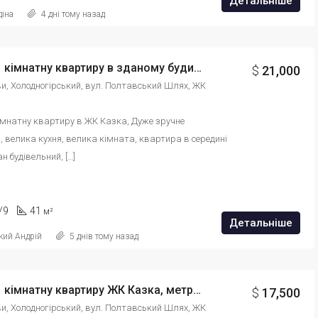
Детальніше
діна
4 дні тому назад
Продам 1 кімнатну квартиру в зданому будинку ЖК Казка 40,5м2 id: 980885469773431
$
21,000
ови, Холодногірський, вул. Полтавський Шлях, ЖК 
імнатну квартиру в ЖК Казка, Дуже зручне 
 велика кухня, велика кімната, квартира в середині 
н будівельний, […]
/9
41
м²
Детальніше
кий Андрій
5 днів тому назад
Продам 1 кімнатну квартиру ЖК Казка, метро Холодна гора id: 984097875641314
$
17,500
ови, Холодногірський, вул. Полтавський Шлях, ЖК 