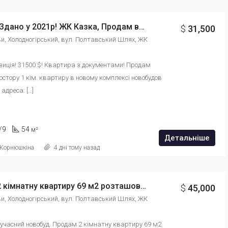
Будинок Здано у 2021р! ЖК Казка, Продам велику 1 кім квартиру пл 54м2, поверх 5/9ти! Квартира з документами! id: 9890124635675
$
31,500
ови, Холодногірський, вул. Полтавський Шлях, ЖК 
иція! 31500 $! Квартира з документами! Продам 
остору 1 кім. квартиру в новому комплексі новобудов 
адреса: […]
/9
54
м²
Детальніше
 Корнюшкіна
4 дні тому назад
Продам 2 кімнатну квартиру 69 м2 розташована в 5 хвилинах від метро Холодна Гора, ЖК Казка id: 980884546432104
$
45,000
ови, Холодногірський, вул. Полтавський Шлях, ЖК 
учасний новобуд. Продам 2 кімнатну квартиру 69 м2 