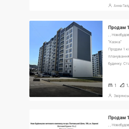
Анна Гал
, , Новобуд
"Казка"
Продам 1 к
планування,
будинку. Ста
1
1
Звірянсь
, , Новобуд