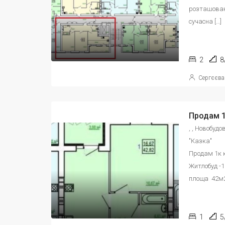
розташована
сучасна […]
2
8
Сергєєва
, , Новобуд
"Казка"
Продам 1к к
Житлобуд -1
площа  42м2
1
5