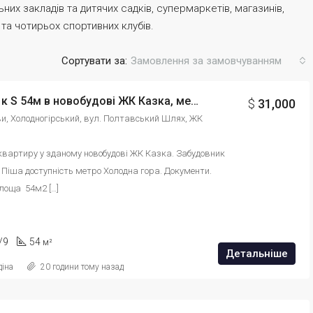
них закладів та дитячих садків, супермаркетів, магазинів,
и та чотирьох спортивних клубів.
Сортувати за:
Замовлення за замовчуванням
Продам 1к S 54м в новобудові ЖК Казка, метро Холодна Гора. id: 6408945464312346
$
31,000
ови, Холодногірський, вул. Полтавський Шлях, ЖК 
вартиру у зданому новобудові ЖК Казка. Забудовник 
 Піша доступність метро Холодна гора. Документи. 
оща  54м2 […]
/9
54
м²
Детальніше
діна
20 години тому назад