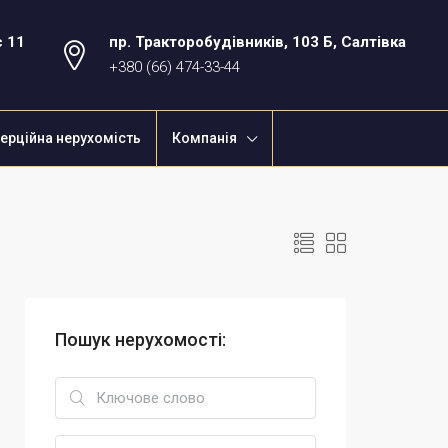
с 11
пр. Тракторобудівників, 103 Б, Салтівка
+380 (66) 474-33-44
ерційна нерухомість
Компанія
Пошук нерухомості: