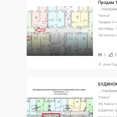
, , Новобуд
"Казка"
Продам 1к к
Житлобуд -1
Загальна пл
1
7
Анна Гал
, , Новобуд
"Казка"
ЖК Казка, 
БУДИНОК З
продажу 1 к