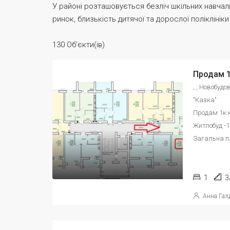
У районі розташовується безліч шкільних навчаль
ринок, близькість дитячої та дорослої поліклінік
130 Об'єкти(ів)
, , Новобуд
"Казка"
Продам 1к к
Житлобуд -1
Загальна пл
1
3
Анна Гал