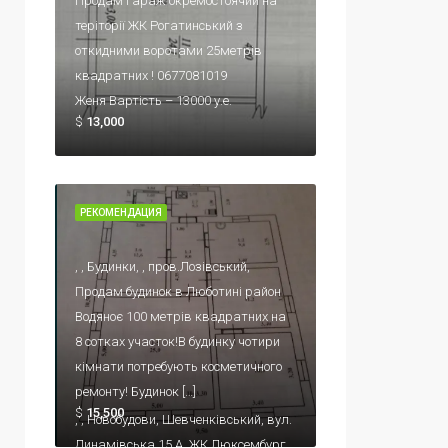
Продам гараж окремостоячий на 
теріторії ЖК Рогатинський з 
откидними воротами 25метрів 
квадратних ! 0677081019 
Женя Вартість – 13000 у.е.
$
13,000
РЕКОМЕНДАЦИЯ
, , Будинки, , пров.Лозівський, 
Продам будинок в Люботині район 
Водяноє 100 метрів квадратних на 
8 сотках участок!В будинку чотири 
кімнати потребують косметичного 
ремонту! Будинок […]
$
15,500
, , Новобудови, Шевченківський, вул. 
Динамівська 15 А, ЖК Люксембург