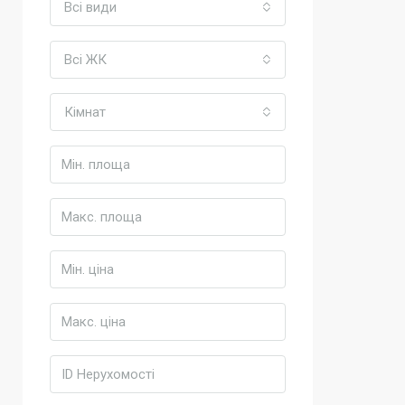
Всі види
Всі ЖК
Кімнат