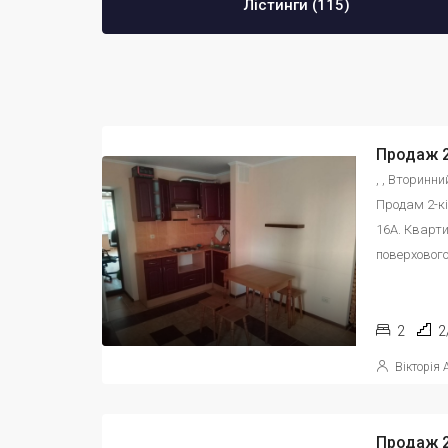
Лістинги (115)
, , Вторинн
Продам 2-к
16А. Кварт
поверхового
2
2
Вікторія