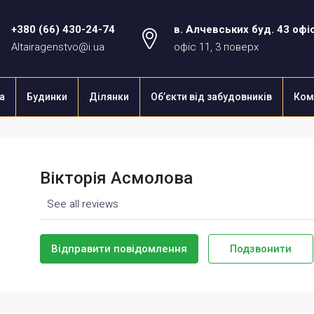
+380 (66) 430-24-74
в. Алчевських буд. 43 офі
Altairagenstvo@i.ua
офіс 11, 3 поверх
а
Будинки
Ділянки
Об’єкти від забудовників
Ком
Вікторія Асмолова
See all reviews
Відправити повідомлення
Подзвонити