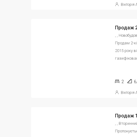
Вікторія
, , Новобуд
Продам 2-кі
2015 року в
газифікова
2
6
Вікторія
, , Вторинн
Пропонуєть