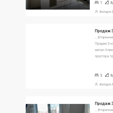
1
8
Вікторія
, , Вторинн
Продаж 3-кі
метро Олекс
простора тр
3
8
Вікторія
, , Вторинни