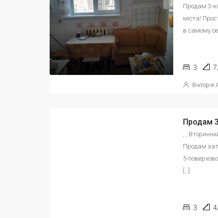
Продам 3-кі
міста! Про
в самому сер
3
7
Вікторія
, , Вторинн
Продам зат
5-поверхово
[…]
3
4