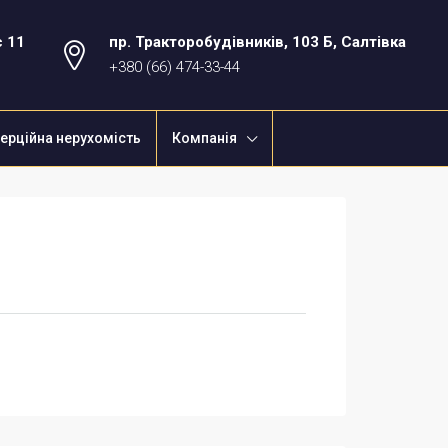
с 11
пр. Тракторобудівників, 103 Б, Салтівка
+380 (66) 474-33-44
ерційна нерухомість
Компанія