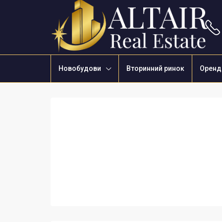
Новобудови
Вторинний ринок
Оренд