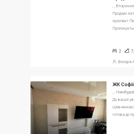
, , Вторинн
Продам зати
проспект Пе
Пропонуєтьс
2
7
Вікторія
, , Новобуд
До вашої у
Шевченківсь
готова до п