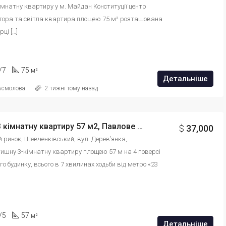
мнатну квартиру у м. Майдан Конституції центр 
стора та світла квартира площею 75 м² розташована 
ці […]
/7
75
м²
Детальніше
 Асмолова
2 тижні тому назад
Продам 3 кімнатну квартиру 57 м2, Павлове Поле, вул. Дерев’янка id: 88754649132436
$
37,000
ий ринок, Шевченківський, вул. Дерев’янка, 
ишну 3-кімнатну квартиру площею 57 м на 4 поверсі 
го будинку, всього в 7 хвилинах ходьби від метро «23 
/5
57
м²
Детальніше