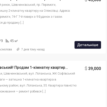
ий ринок, Шевченківський, пр. Перемоги, 
шну 2-кімнатну квартиру на Олексіївці. Адреса: 
ремоги, 74-Г 7-й поверх з 9 Будинок з газом. 
я до продажу […]
/9
45
м²
Детальніше
 Асмолова
7 днів тому назад
ЖК Софіївський! Продам 1-кімнатну квартиру 40 м² з ремонтом, вул. Лопанська. id: 8548796431546
$
39,000
ови, Шевченківський, вул. Лопанська, ЖК Софіївський
ваги — затишна 1-кімнатна квартира в 
кому районі, вул. Лопанська, 35. Квартира повністю 
роживання — ремонт робився […]