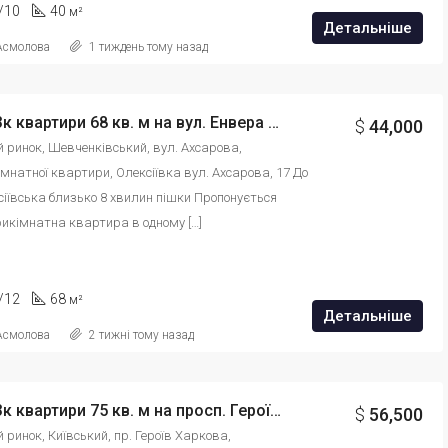
/10
40
м²
Детальніше
 Асмолова
1 тиждень тому назад
Продаж 3к квартири 68 кв. м на вул. Енвера Ахсарова 17 id: 85489764312645
$
44,000
ий ринок, Шевченківський, вул. Ахсарова, 
мнатної квартири, Олексіївка вул. Ахсарова, 17 До 
іївська близько 8 хвилин пішки Пропонується 
икімнатна квартира в одному […]
/12
68
м²
Детальніше
 Асмолова
2 тижні тому назад
Продаж 3к квартири 75 кв. м на просп. Героїв Харкова 3 id: 8875469135456
$
56,500
й ринок, Київський, пр. Героїв Харкова, 