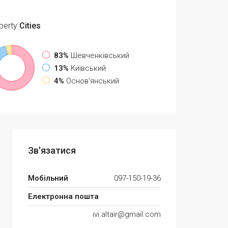
perty
Cities
83%
Шевченківський
13%
Київський
4%
Основ'янський
Зв'язатися
Мобільний
097-150-19-36
Електронна пошта
ivi.altair@gmail.com