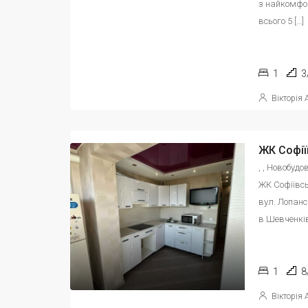
з найкомфор
всього 5 […]
1
3
Вікторія
, , Новобуд
ЖК Софіївсь
вул. Лопанс
в Шевченків
1
8
Вікторія