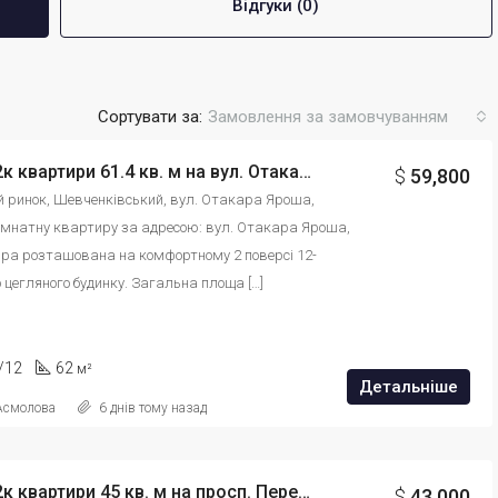
Відгуки (0)
Сортувати за:
Замовлення за замовчуванням
Продаж 2к квартири 61.4 кв. м на вул. Отакара Яроша 16А id: 8587964541364
$
59,800
ий ринок, Шевченківський, вул. Отакара Яроша, 
імнатну квартиру за адресою: вул. Отакара Яроша, 
ира розташована на комфортному 2 поверсі 12-
 цегляного будинку. Загальна площа […]
/12
62
м²
Детальніше
 Асмолова
6 днів тому назад
Продаж 2к квартири 45 кв. м на просп. Перемоги id: 8879645461345
$
43,000