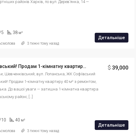
тніших районів Харків, по вул. Дерев’янка, 14 — 
/5
38
м²
Детальніше
 Асмолова
3 тижні тому назад
ЖК Софіївський! Продам 1-кімнатну квартиру 40 м² з ремонтом, вул. Лопанська. id: 887946543121
$
39,000
ови, Шевченківський, вул. Лопанська, ЖК Софіївський
кий! Продам 1-кімнатну квартиру 40 м² з ремонтом, 
ька. До вашої уваги — затишна 1-кімнатна квартира 
ському районі, […]
/10
40
м²
Детальніше
 Асмолова
3 тижні тому назад