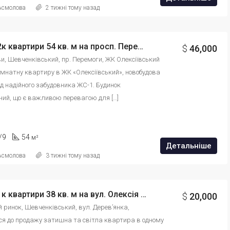
 Асмолова
2 тижні тому назад
Продаж 2к квартири 54 кв. м на просп. Перемоги 66Л id: 858961236486
$
46,000
ови, Шевченківський, пр. Перемоги, ЖК Олексіївський
мнатну квартиру в ЖК «Олексіївський», новобудова 
ід надійного забудовника ЖС-1. Будинок 
ний, що є важливою перевагою для […]
/9
54
м²
Детальніше
 Асмолова
3 тижні тому назад
Продаж 1к квартири 38 кв. м на вул. Олексія Дерев’янка id: 8879645421364
$
20,000
ий ринок, Шевченківський, вул. Дерев’янка, 
ся до продажу затишна та світла квартира в одному 