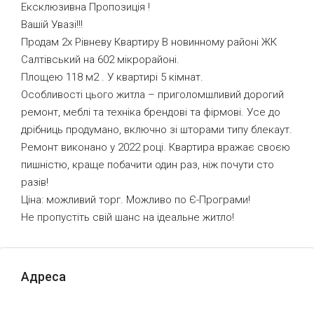
Ексклюзивна Пропозиція !
Вашій Увазі!!!
Продам 2х Рівневу Квартиру В новинному районі ЖК
Салтівський на 602 мікрорайоні.
Площею 118 м2 . У квартирі 5 кімнат.
Особливості цього житла – приголомшливий дорогий
ремонт, меблі та техніка брендові та фірмові. Усе до
дрібниць продумано, включно зі шторами типу блекаут.
Ремонт виконано у 2022 році. Квартира вражає своєю
пишністю, краще побачити один раз, ніж почути сто
разів!
Ціна: можливий торг. Можливо по Є-Програми!
Не пропустіть свій шанс на ідеальне житло!
Адреса