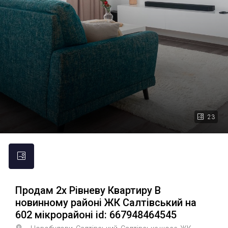
23
Продам 2х Рівневу Квартиру В
новинному районі ЖК Салтівський на
602 мікрорайоні id: 667948464545