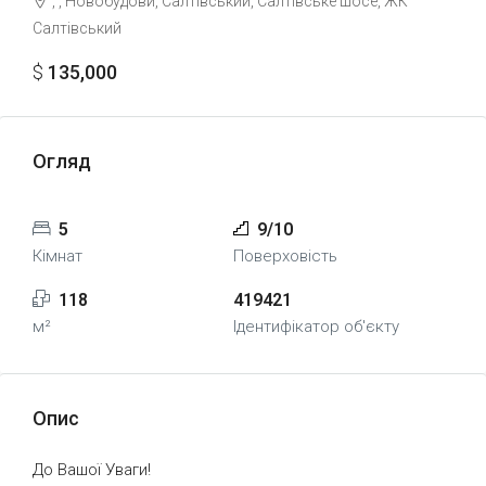
, , Новобудови, Салтівський, Салтівське шосе, ЖК 
Салтівський
$
135,000
Огляд
5
9/10
Кімнат
Поверховість
118
419421
м²
Ідентифікатор об'єкту
Опис
До Вашої Уваги!